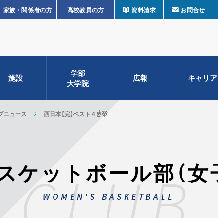
家族・関係者の方
高校教員の方
資料請求
お問合せ
学部
施設
広報
キャリア
大学院
ブニュース
西日本【完】ベスト４☝️🐻
スケットボール部（女
CLUB
WOMEN'S BASKETBALL