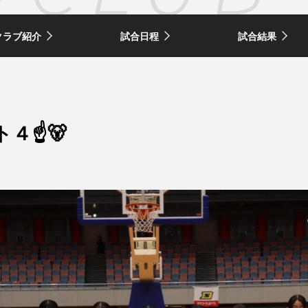
クラブ紹介
試合日程
試合結果
４☝️🐻