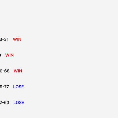
3-31
WIN
43
WIN
90-68
WIN
69-77
LOSE
52-63
LOSE