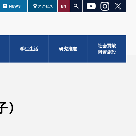
NEWS
アクセス
EN
社会貢献
学生生活
研究推進
附置施設
子）