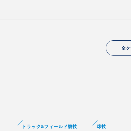
全ク
トラック&フィールド競技
球技