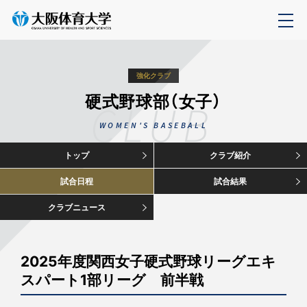
強化クラブ
硬式野球部（女子）
CLUB
WOMEN'S BASEBALL
トップ
クラブ紹介
試合日程
試合結果
クラブニュース
2025年度関西女子硬式野球リーグエキ
スパート1部リーグ 前半戦