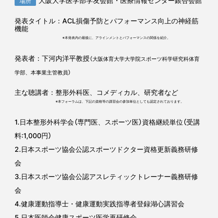
大阪大学医学部学友会館・医療情報センター銀杏会館
場所
発表タイトル：ACL損傷予防とパフォーマンス向上の神経筋
機能
※本発表内の最後に、アラインメントとパフォーマンスの関係を紹介。
発表者：下河内洋平教授
（大阪体育大学大学院スポーツ科学研究科体育
学部、本事業主管教員）
主な聴講者：整形外科医、コメディカル、研究者など
※本フォーラムは、下記の資格等の講習会の参加単位としても認定されております。
1.日本整形外科学会（専門医、スポーツ医）資格継続単位（受講
料:1,000円）
2.日本スポーツ協会公認スポーツドクター資格更新義務研修
会
3.日本スポーツ協会公認アスレティックトレーナー義務研修
会
4.健康運動指導士・健康運動実践指導者登録湖心講習会
5.日本医師会健康スポーツ医学再研修会