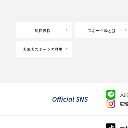
局長挨拶
スポーツ局とは
大体大スポーツの歴史
入
Official SNS
広
大体