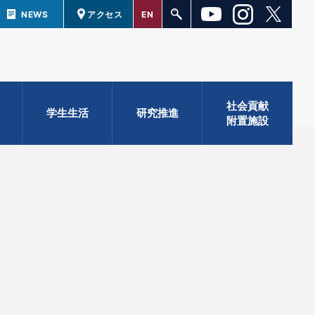
NEWS
アクセス
EN
社会貢献
学生生活
研究推進
附置施設