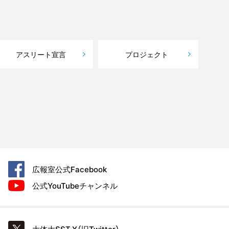
アスリート宣言
プロジェクト
広報室公式
Facebook
公式YouTube
チャンネル
大体大SST
X（旧Twitter）