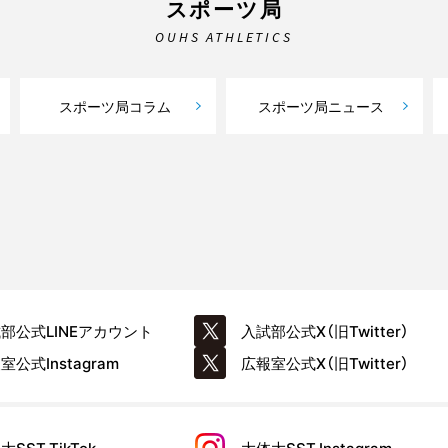
スポーツ局
OUHS ATHLETICS
スポーツ局コラム
スポーツ局ニュース
試部公式
LINEアカウント
入試部公式
X（旧Twitter）
報室公式
Instagram
広報室公式
X（旧Twitter）
大SST
TikTok
大体大SST
Instagram