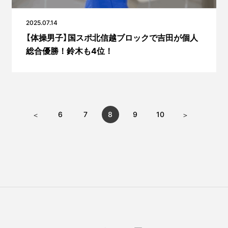
2025.07.14
【体操男子】国スポ北信越ブロックで吉田が個人
総合優勝！鈴木も4位！
6
7
8
9
10