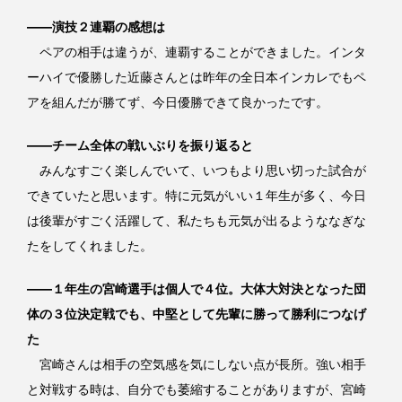
――演技２連覇の感想は
ペアの相手は違うが、連覇することができました。インタ
ーハイで優勝した近藤さんとは昨年の全日本インカレでもペ
アを組んだが勝てず、今日優勝できて良かったです。
――チーム全体の戦いぶりを振り返ると
みんなすごく楽しんでいて、いつもより思い切った試合が
できていたと思います。特に元気がいい１年生が多く、今日
は後輩がすごく活躍して、私たちも元気が出るようななぎな
たをしてくれました。
――１年生の宮崎選手は個人で４位。大体大対決となった団
体の３位決定戦でも、中堅として先輩に勝って勝利につなげ
た
宮崎さんは相手の空気感を気にしない点が長所。強い相手
と対戦する時は、自分でも萎縮することがありますが、宮崎