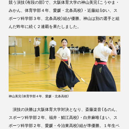
競う演技（有段の部）で、大阪体育大学の神山美完（こうやま・
みかん、体育学部４年、愛媛・北条高校）・近藤結（ゆい、ス
ポーツ科学部３年、北条高校）組が優勝。神山は別の選手と組
んだ昨年に続く２連覇を果たしました。
神山美完（体育学部４年、愛媛・北条高校）
演技の決勝は大阪体育大学対決となり、斎藤楽音（るのん、
スポーツ科学部２年、福井・鯖江高校）・白井麻唯（まい、ス
ポーツ科学部２年、愛媛・今治東高校）組が準優勝。１年生ペ