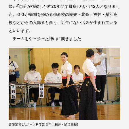
督が「自分が指導した約20年間で最多」という12人となりまし
た。ＯＧが顧問を務める強豪校の愛媛・北条、福井・鯖江高
校などからの入部者も多く、近年にない活気が生まれている
といいます。
チームを引っ張った神山に聞きました。
斎藤楽音（スポーツ科学部２年、福井・鯖江高校）