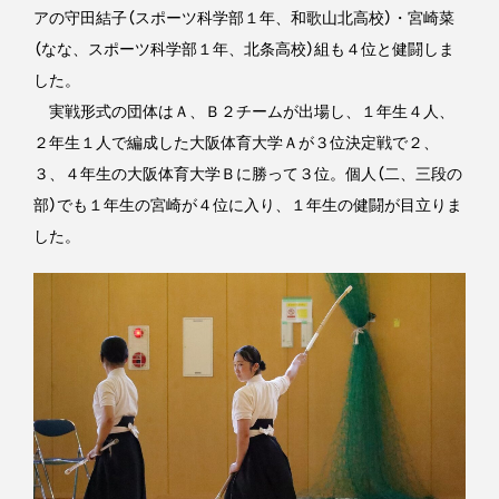
アの守田結子（スポーツ科学部１年、和歌山北高校）・宮崎菜
（なな、スポーツ科学部１年、北条高校）組も４位と健闘しま
した。
実戦形式の団体はＡ、Ｂ２チームが出場し、１年生４人、
２年生１人で編成した大阪体育大学Ａが３位決定戦で２、
３、４年生の大阪体育大学Ｂに勝って３位。個人（二、三段の
部）でも１年生の宮崎が４位に入り、１年生の健闘が目立りま
した。