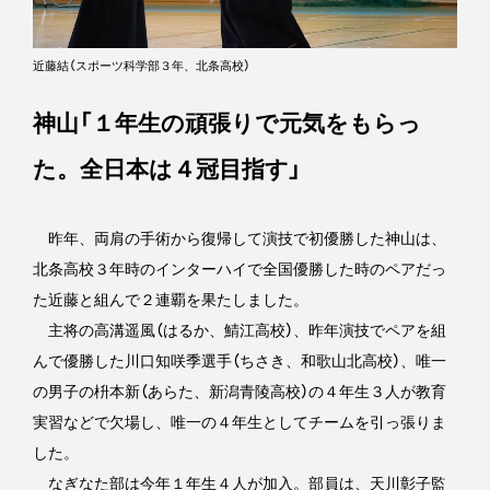
近藤結（スポーツ科学部３年、北条高校）
神山「１年生の頑張りで元気をもらっ
た。全日本は４冠目指す」
昨年、両肩の手術から復帰して演技で初優勝した神山は、
北条高校３年時のインターハイで全国優勝した時のペアだっ
た近藤と組んで２連覇を果たしました。
主将の高溝遥風（はるか、鯖江高校）、昨年演技でペアを組
んで優勝した川口知咲季選手（ちさき、和歌山北高校）、唯一
の男子の枡本新（あらた、新潟青陵高校）の４年生３人が教育
実習などで欠場し、唯一の４年生としてチームを引っ張りま
した。
なぎなた部は今年１年生４人が加入。部員は、天川彰子監