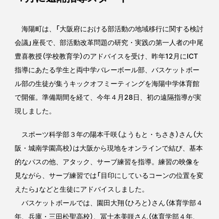
海陽町は、「大阪府における部活動の地域移行に関する検討
会議」座長で、部活動改革問題の研究・実践の第一人者の中尾
豊喜教授（学校教育学）のアドバイスを受け、昨年12月にICT
指導にあたる学生と両中学バレーボール部、バスケットボー
ル部の生徒が集うキックオフミーティングを海陽中学体育館
で開催。準備期間を経て、今年４月28日、初の遠隔指導が実
現しました。
スポーツ科学部３年の陽本千咲（ようもと・ちさき）さん（大
阪・城南学園高校）は大阪から現地をオンラインで結び、基本
的なパスの他、アタック、サーブ練習を指導。練習の映像を
見ながら、サーブ練習では「目印にしているコーンの位置を変
えたら」などと生徒にアドバイスしました。
バスケットボールでは、園田大翔（ひろと）さん（体育学部４
年、兵庫・三田松聖高校）、冨士本美咲さん（体育学部４年、