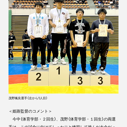
茂野颯良選手（左から1人目）
＜姫路監督のコメント＞
今中（体育学部・２回生）、茂野（体育学部・１回生）の両選
手は、この試合に向けてしっかりと練習して挑んだ大会だっ