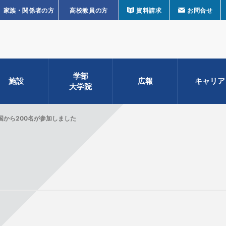
家族・関係者の方
高校教員の方
資料請求
お問合せ
学部
施設
広報
キャリア
大学院
国から200名が参加しました