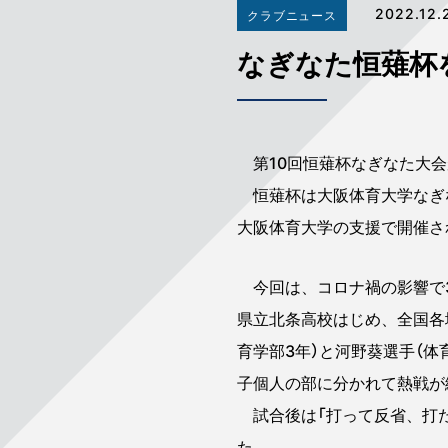
2022.12.
クラブニュース
なぎなた恒薙杯
第10回恒薙杯なぎなた大会
恒薙杯は大阪体育大学なぎな
大阪体育大学の支援で開催さ
今回は、コロナ禍の影響で3
県立北条高校はじめ、全国各
育学部3年）と河野葵選手（
子個人の部に分かれて熱戦が
試合後は「打って反省、打た
た。