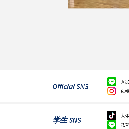
入
Official SNS
広
大体
学生 SNS
教