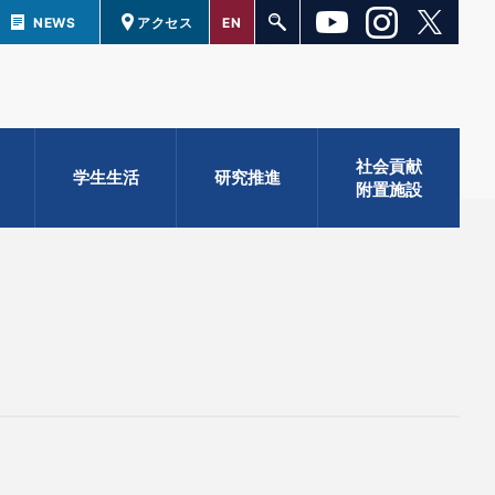
NEWS
アクセス
EN
社会貢献
学生生活
研究推進
附置施設