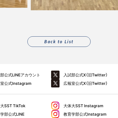
Back to List
試部公式
LINEアカウント
入試部公式
X（旧Twitter）
報室公式
Instagram
広報室公式
X（旧Twitter）
大SST
TikTok
大体大SST
Instagram
育学部公式
LINE
教育学部公式
Instagram