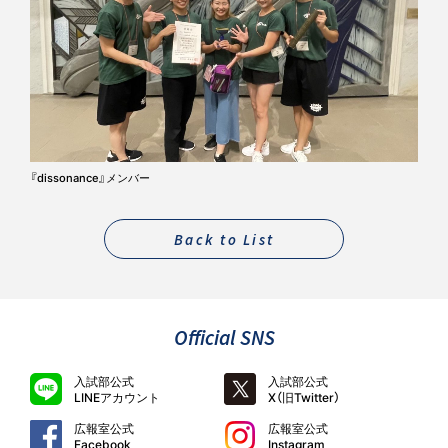
『dissonance』メンバー
Back to List
Official SNS
入試部公式
入試部公式
LINEアカウント
X（旧Twitter）
広報室公式
広報室公式
Facebook
Instagram