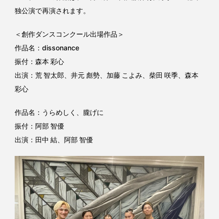
独公演で再演されます。
＜創作ダンスコンクール出場作品＞
作品名：dissonance
振付：森本 彩心
出演：荒 智太郎、井元 彪勢、加藤 こよみ、柴田 咲季、森本
彩心
作品名：うらめしく、朧げに
振付：阿部 智優
出演：田中 結、阿部 智優