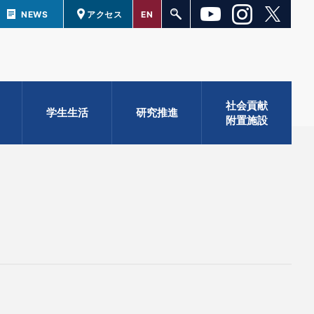
NEWS
アクセス
EN
社会貢献
学生生活
研究推進
附置施設