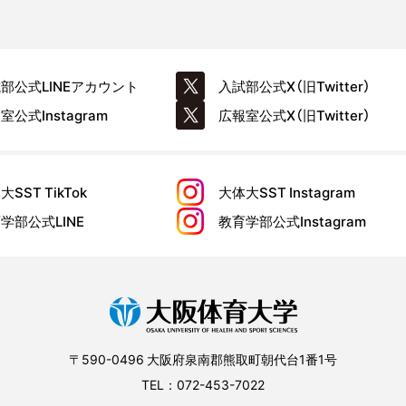
試部公式
LINEアカウント
入試部公式
X（旧Twitter）
報室公式
Instagram
広報室公式
X（旧Twitter）
大SST
TikTok
大体大SST
Instagram
育学部公式
LINE
教育学部公式
Instagram
〒590-0496 大阪府泉南郡熊取町朝代台1番1号
TEL：072-453-7022