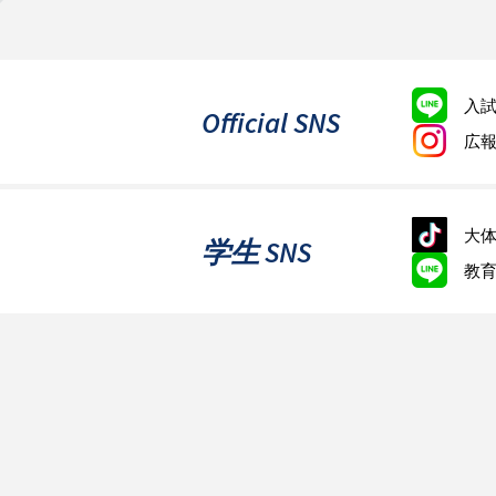
入
Official SNS
広
大体
学生 SNS
教