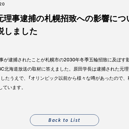
20
元理事逮捕の札幌招致への影響につ
説しました
が逮捕されたことが札幌市の2030年冬季五輪招致に及ぼす
HBC北海道放送の取材に答えました。原田学長は逮捕された元
」としたうえで、「オリンピック以前から様々な噂があったので
しています。
Back to List