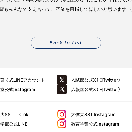
習もみんなで支え合って、卒業を目指してほしいと思います」
Back to List
試部公式
LINEアカウント
入試部公式
X（旧Twitter）
報室公式
Instagram
広報室公式
X（旧Twitter）
大SST
TikTok
大体大SST
Instagram
育学部公式
LINE
教育学部公式
Instagram