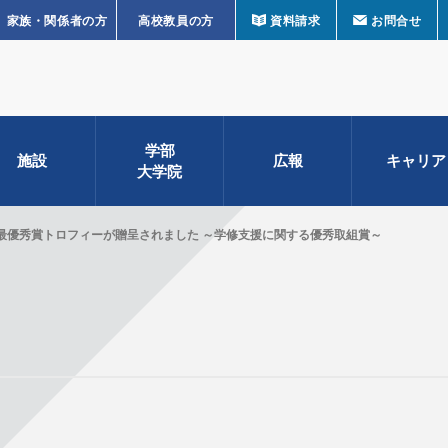
家族・関係者の方
高校教員の方
資料請求
お問合せ
学部
施設
広報
キャリア
大学院
最優秀賞トロフィーが贈呈されました ～学修支援に関する優秀取組賞～