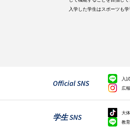
入学した学生はスポーツも学
入
Official SNS
広
大体
学生 SNS
教