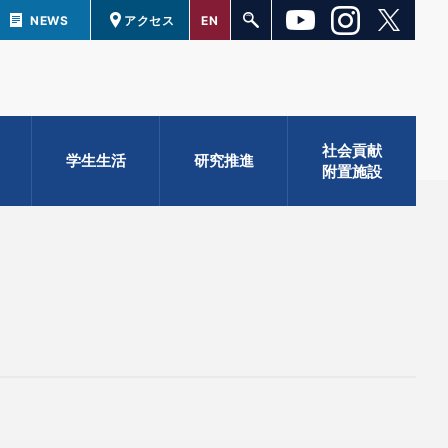
NEWS
アクセス
EN
社会貢献
学生生活
研究推進
附置施設