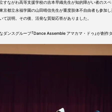
立すながわ高等支援学校の吉本早織先生が知的障がい者のスペ
東京都立永福学園の山田晴信先生が重度肢体不自由者も参加し
いて説明。その後、活発な質疑応答がありました。
ンスグループ「Dance Assemble アマカマ・ドゥ」が創