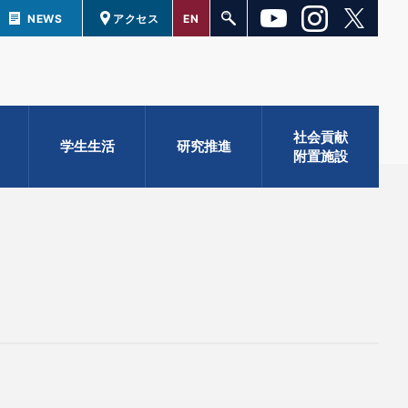
NEWS
アクセス
EN
社会貢献
学生生活
研究推進
附置施設