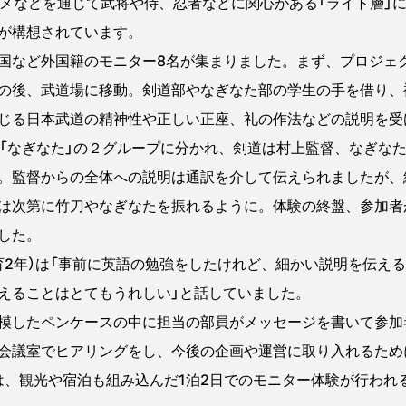
ニメなどを通じて武将や侍、忍者などに関心がある「ライト層」
が構想されています。
など外国籍のモニター8名が集まりました。まず、プロジェ
の後、武道場に移動。剣道部やなぎなた部の学生の手を借り、
じる日本武道の精神性や正しい正座、礼の作法などの説明を受
「なぎなた」の２グループに分かれ、剣道は村上監督、なぎな
。監督からの全体への説明は通訳を介して伝えられましたが、
は次第に竹刀やなぎなたを振れるように。体験の終盤、参加者
した。
2年）は「事前に英語の勉強をしたけれど、細かい説明を伝え
えることはとてもうれしい」と話していました。
模したペンケースの中に担当の部員がメッセージを書いて参加
会議室でヒアリングをし、今後の企画や運営に取り入れるため
は、観光や宿泊も組み込んだ1泊2日でのモニター体験が行われ