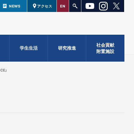
NEWS
アクセス
EN
社会貢献
学生生活
研究推進
附置施設
CE」