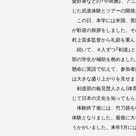
愛好者などの「中間層」、ア
じた武道体験とツアーの開発
この日、本学には米国、英国
が歓迎の挨拶をしました。そ
村上雷多監督から礼節を重ん
続いて、４人ずつ「剣道」と
部の学生が補助を務めました
懸命に英語で伝えて、参加者
は大きな盛り上がりを見せま
剣道部の板見慧人さん（体育
じて日本の文化を知ってもら
体験終了後には、竹刀袋を
体験となりました。最後に大
うかがいました。来年1月に