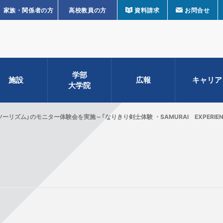
家族・関係者の方
高校教員の方
資料請求
お問合せ
学部
施設
広報
キャリア
大学院
ーリズム」のモニター体験会を実施～「なりきり剣士体験 ・SAMURAI EXPERIEN