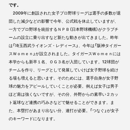
です。
2009年に創設された女子プロ野球リーグは選手の多数が退
団した減少などの影響で今年、公式戦を休止していますが、
一方でプロ野球を統括するＮＰＢ（日本野球機構）がクラブチ
ームの設立に乗り出すなど新たな動きが出てきました。昨年
は「埼玉西武ライオンズ・レディース」、今年は「阪神タイガー
スＷｏｍｅｎ」が設立されました。タイガースＷｏｍｅｎには
本学からも新卒１名、ＯＧ３名が入団しています。12球団が
チームを作り、リーグとして発展していけば女子野球を続け
る場も増えると思います。そのためには、選手自身が女子野
球の魅力をアピールしていくことが必要。例えば女子は男子
ほど肩は強くないですが、その分、外野からの素早い２カッ
ト返球など連携の巧みさなどで魅せることができます。ま
た、本塁打があまり出ない分、連打が必要。「つなぐ」が女子
のキーワードになります。