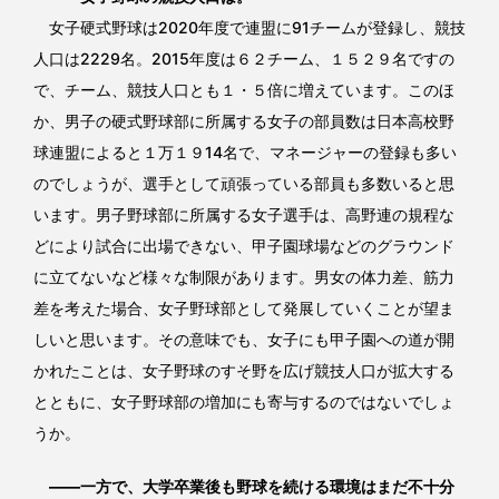
女子硬式野球は2020年度で連盟に91チームが登録し、競技
人口は2229名。2015年度は６２チーム、１５２９名ですの
で、チーム、競技人口とも１・５倍に増えています。このほ
か、男子の硬式野球部に所属する女子の部員数は日本高校野
球連盟によると１万１９14名で、マネージャーの登録も多い
のでしょうが、選手として頑張っている部員も多数いると思
います。男子野球部に所属する女子選手は、高野連の規程な
どにより試合に出場できない、甲子園球場などのグラウンド
に立てないなど様々な制限があります。男女の体力差、筋力
差を考えた場合、女子野球部として発展していくことが望ま
しいと思います。その意味でも、女子にも甲子園への道が開
かれたことは、女子野球のすそ野を広げ競技人口が拡大する
とともに、女子野球部の増加にも寄与するのではないでしょ
うか。
――一方で、大学卒業後も野球を続ける環境はまだ不十分