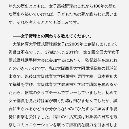
年先の歴史とともに、女子高校野球のこれから100年の新た
な歴史を築いていければ、子どもたちの夢が膨らむと思いま
す。それを考えるととても楽しみです。
――女子野球との関わりを教えてください。
大阪体育大学硬式野球部女子は2009年に創部しましたが、
監督は不在でした。37歳だった2011年、第１回全国大学女子
硬式野球選手権大会に参加するにあたり、監督就任を請われ
たのがきっかけです。私は大阪商業大学附属堺高校の野球部
出身で、以後は大阪体育大学附属福祉専門学校、日本福祉大
で福祉を学び、大阪体育大学健康福祉学部で講師を務めるか
たわら、軟式のクラブチームでプレーしていました。初めて
女子部員を見た時は肩が弱く打球は飛びませんでしたが、試
合に出られるかどうか分からないのにひたすらに練習する姿
勢に衝撃を受けました。福祉の生活支援は対象者の日常を観
察しコミュニケーションを取って潜在的な能力を引き出しま