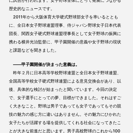
に試合が行われます。女子野球全体にとって発展につながる
歴史的なニュースです。
2011年から大阪体育大学硬式野球部女子を率いるととも
に、全日本女子野球連盟理事、侍ジャパン野球女子日本代表
団長、関西女子硬式野球連盟理事長として女子野球の振興に
携わる横井光治監督に、甲子園開催の意義や女子野球の現状
と課題などを聞きました。
――甲子園開催が決まった意義は。
昨年２月に日本高等学校野球連盟と全日本女子野球連盟、
全国高等学校女子硬式野球連盟による意見交換会があり、以
後、具体的な検討が始まったと聞いています。今回の決定
で、女子選手にとっての夢、目標ができました。それはすご
く大きなこと。野球は男子であっても女子であってもその競
技の魅力の感じ方に違いはありません。その魅力にひかれた
女子たちが活躍する場を提供してくれる社会になってきたこ
とが大きな前進だと思います。男子高校野球のこれから100