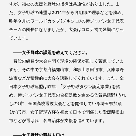
すが、福祉の支援と野球の指導は共通性がありました。ま
た、女子野球の連盟は2014年から各組織の理事などを務め、
昨年９月のワールドカップ（メキシコ）の侍ジャパン女子代表
チームの団長になりましたが、大会はコロナ禍で延期になっ
ています。
――女子野球の課題を教えてください。
普段の練習や大会を開く球場の確保が難しく苦慮していま
すが、その中で京都府福知山市、和歌山県田辺市、兵庫県丹
波市などが積極的に大会を誘致してくれています。また、全
日本女子野球連盟は昨年、「女子野球タウン認定事業」を始
め、侍ジャパン女子代表の合宿誘致を進める佐賀県嬉野（うれ
しの）市、全国高校選抜大会などを開催している埼玉県加須
（かぞ）市、女子野球W杯を初めて日本で開催した愛媛県松山
市などが選ばれ、各自治体が支援を進めています。
――女子野球の競技人口は。