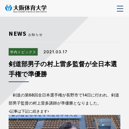
NEWS
お知らせ
2021.03.17
学内トピックス
剣道部男子の村上雷多監督が全日本選
手権で準優勝
剣道の第68回全日本選手権が長野市で14日に行われ、剣道
部男子監督の村上雷多講師が準優勝となりました。
‹
›
記事は下記に続きます