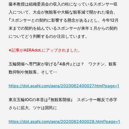
藤本教授は組織委員会の収入の柱になっているスポンサー収
入について、大会が無観客や大幅な観客減で開かれた場合、
「スポンサーとの契約に影響する懸念がある」とし、今年12月
末までの契約を結んでいるスポンサーが来年１月からの契約
についてどう判断するのか注目しています。
※記事がAERAdot.にアップされました。
五輪開催へ専門家が挙げる「4条件」とは？ ワクチン、観客
数抑制や無観客、そして…
https://dot.asahi.com/aera/2020062400027.html?page=1
東京五輪IOCの本音は「無観客開催」 スポンサー離反で赤字
さらに拡大、ツケは国民に
https://dot.asahi.com/aera/2020062400028.html?page=1