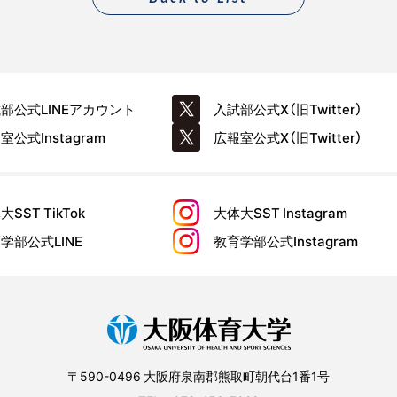
試部公式
LINEアカウント
入試部公式
X（旧Twitter）
報室公式
Instagram
広報室公式
X（旧Twitter）
大SST
TikTok
大体大SST
Instagram
育学部公式
LINE
教育学部公式
Instagram
〒590-0496 大阪府泉南郡熊取町朝代台1番1号