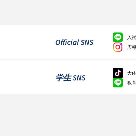
入
Official SNS
広
大体
学生 SNS
教