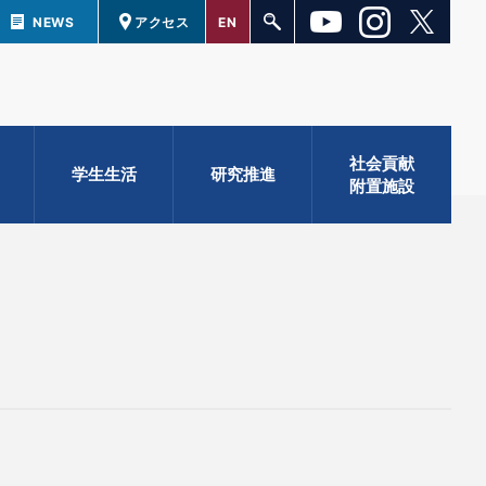
NEWS
アクセス
EN
社会貢献
学生生活
研究推進
附置施設