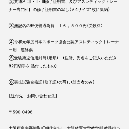
②共通科目Ⅰ・Ⅱ・Ⅲ修了証明書、及びアスレティックトレー
ナー専門科目の修了証明書の写し（Ａ4サイズ1枚に集約）
③無記名の郵便普通為替 １６，５００円（受験料）
④令和元年度日本スポーツ協会公認アスレティックトレーナ
ー用 連絡票
⑤受験票返信用封筒（定形） （住所、氏名をご記入いただき
82円切手を 貼付したもの）
⑥実技試験合格証（修了証）の写し（該当者のみ）
【送付先・お問い合わせ先】
〒590-0496
大阪府泉南郡熊取町朝代台1-1 大阪体育大学教学部 教務担当