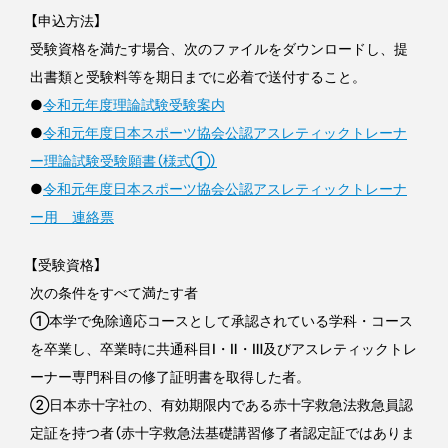
【申込方法】
受験資格を満たす場合、次のファイルをダウンロードし、提
出書類と受験料等を期日までに必着で送付すること。
●
令和元年度理論試験受験案内
●
令和元年度日本スポーツ協会公認アスレティックトレーナ
ー理論試験受験願書（様式①）
●
令和元年度日本スポーツ協会公認アスレティックトレーナ
ー用 連絡票
【受験資格】
次の条件をすべて満たす者
①本学で免除適応コースとして承認されている学科・コース
を卒業し、卒業時に共通科目Ⅰ・Ⅱ・Ⅲ及びアスレティックトレ
ーナー専門科目の修了証明書を取得した者。
②日本赤十字社の、有効期限内である赤十字救急法救急員認
定証を持つ者（赤十字救急法基礎講習修了者認定証ではありま