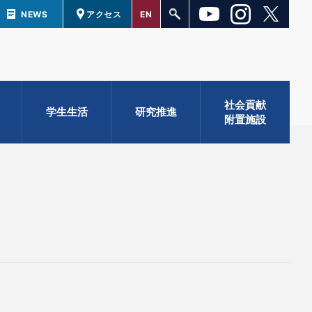
NEWS
アクセス
EN
社会貢献
学生生活
研究推進
附置施設