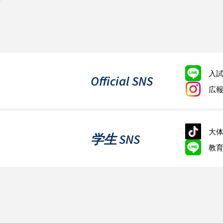
入
Official SNS
広
大体
学生 SNS
教