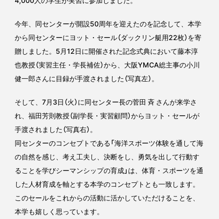
4,000人の学生が実習に参加しました。
今年、同センターが開設50周年を迎えたのを記念して、本学
から同センターにヨット・セール（ダックリン艇用22枚）を寄
贈しました。5月12日に開催された記念式典において藤本淳
也教授（実習主任・学長補佐）から、大阪YMCA総主事の小川
健一郎さんに目録が手渡されました（写真左）。
そして、7月3日（火）に同センター長の菅田 斉 さんが来学さ
れ、福田芳則教授（副学長・実習顧問）からヨット・セールが
手渡されました（写真右）。
同センターのコンセプトである「海洋スポーツ体験を通して海
の自然を感じ、考え工夫し、決断をし、勇気を出して行動す
ることを学びシーマンシップの育成」は、体育・スポーツを通
した人材育成を軸とする本学のコンセプトとも一致します。
このセールをこれからの活動に活かしていただけることを、
本学も嬉しく思っています。