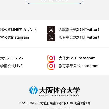
試部公式
LINEアカウント
入試部公式
X（旧Twitter）
報室公式
Instagram
広報室公式
X（旧Twitter）
大SST
TikTok
大体大SST
Instagram
育学部公式
LINE
教育学部公式
Instagram
〒590-0496 大阪府泉南郡熊取町朝代台1番1号