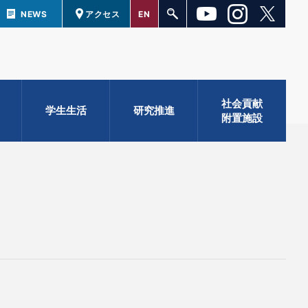
NEWS
アクセス
EN
社会貢献
学生生活
研究推進
附置施設