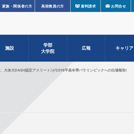
家族・関係者の方
高校教員の方
資料請求
お問合せ
学部
施設
広報
キャリア
大学院
、大体大DASH認定アスリート）が2018平昌冬季パラリンピックへの出場報告!