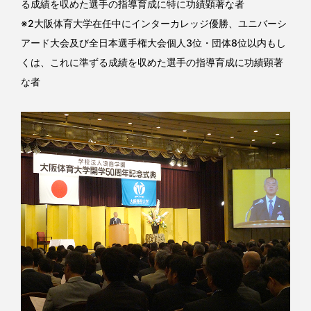
る成績を収めた選手の指導育成に特に功績顕著な者
※2大阪体育大学在任中にインターカレッジ優勝、ユニバーシ
アード大会及び全日本選手権大会個人3位・団体8位以内もし
くは、これに準ずる成績を収めた選手の指導育成に功績顕著
な者