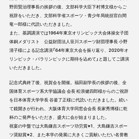
野田賢治理事長の挨拶の後、文部科学大臣下村博文様からご
祝辞をいただき、文部科学省スポーツ・青少年局統括官白間
竜一郎様に代読いただきました。
また、基調講演では1964年東京オリンピック大会体操女子団
体銅メダリスト 公益財団法人笹川スポーツ財団理事長 小野
清子様による記念講演「64年東京大会を振り返り、2020年オ
リンピック・パラリンピックに期待を込めて」と題してご講演
いただきました。
記念式典終了後、祝賀会を開催。福田副学長の挨拶の後、全
国体育スポーツ系大学協議会 会長 松浪健四郎様からのご祝辞
を日本体育大学学長 谷釜了正様に代読いただきました。続い
て鏡開きが行われ、大阪体育大学同窓会会長 長家秀博様に乾
杯のご発声をいただき、盛大に会が始まりました。
祝宴の中盤では大島鎌吉スポーツ功労賞※1、大島鎌吉スポー
ツ奨励賞※2、また本学の発展に大きくご貢献いただい名誉教