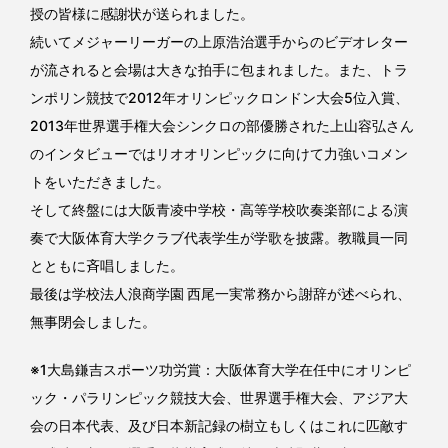
授の皆様に感謝状が送られました。
続いてメジャーリーガーの上原浩治選手からのビデオレター
が流されると会場は大きな拍手に包まれました。また、トラ
ンポリン競技で2012年オリンピックロンドン大会5位入賞、
2013年世界選手権大会シンクロの部優勝された上山容弘さん
のインタビューではリオオリンピックに向けて力強いコメン
トをいただきました。
そして終盤には大阪青凌中学校・高等学校吹奏楽部による演
奏で大阪体育大学クラブ代表学生が学歌を披露。教職員一同
とともに斉唱しました。
最後は学校法人浪商学園 西尾一実常務から謝辞が述べられ、
無事閉会しました。
※1大島鎌吉スポーツ功労賞：大阪体育大学在任中にオリンピ
ック・パラリンピック競技大会、世界選手権大会、アジア大
会の日本代表、及び日本新記録の樹立もしくはこれに匹敵す