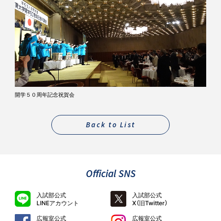
開学５０周年記念祝賀会
Back to List
Official SNS
入試部公式
入試部公式
LINEアカウント
X（旧Twitter）
広報室公式
広報室公式