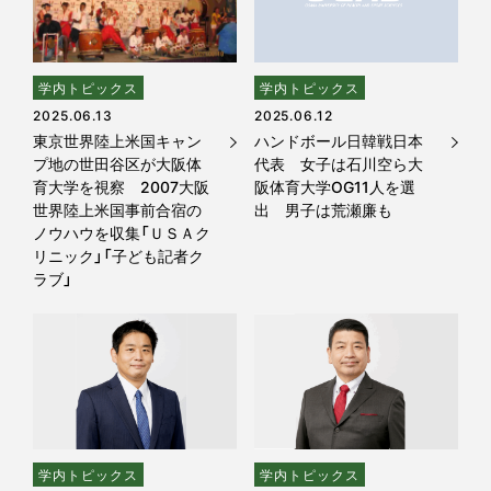
学内トピックス
学内トピックス
2025.06.13
2025.06.12
東京世界陸上米国キャン
ハンドボール日韓戦日本
プ地の世田谷区が大阪体
代表 女子は石川空ら大
育大学を視察 2007大阪
阪体育大学OG11人を選
世界陸上米国事前合宿の
出 男子は荒瀬廉も
ノウハウを収集「ＵＳＡク
リニック」「子ども記者ク
ラブ」
学内トピックス
学内トピックス