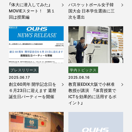
「体大に潜入してみた」
バスケットボール女子韓
MOVIEスタート！ 第１
国大会 日本学生選抜に三
回は授業編
次を選出
プレスリリース
学内トピックス
2025.06.17
2025.06.16
創立60周年 開学記念日を
教育展EDIX大阪で小林准
６月23日に迎えます 還暦
教授が講演 「体育授業で
誕生日パーティーを開催
ICTを効果的に活用するポ
イント」