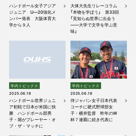
ハンドボール女子アジア
大体大先生リレーコラム
ジュニア U―20強化メ
「本物を学ぼう」 第33回
ンバー発表 大阪体育大
「見知らぬ世界に出会う
学から９人
――大学で文学を学ぶ意
味」
学内トピックス
学内トピックス
2025.06.19
2025.06.19
ハンドボール世界ジュニ
侍ジャパン女子日本代表
ア初戦で日本が米国に快
コーチに硬式野球部女
勝 ハンドボール部男
子・横井監督 昨年のW
子・堀がプレーヤー・オ
杯７連覇に続き代表に
ブ・ザ・マッチに