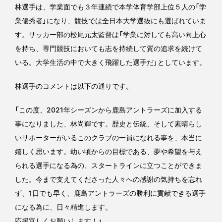
林選手は、学業面でも３年連続で本学体育学部上位５人の「学
業優秀者」になり、競技では全日本大学選抜にも選ばれていま
す。サッカー部の松尾元太監督は「学業に対しても高い向上心
を持ち、専門競技においても志を持続して質の追求を続けて
いる。大学生活の中で大きく飛躍した選手だ」としています。
林選手のコメントは以下の通りです。
「この度、2021年シーズンから鹿島アントラーズに加入する
事になりました、林尚輝です。歴史と伝統、そして素晴らし
いサポーターがいるこのクラブの一員になれる事を、本当に
嬉しく思います。幼い頃からの目標である、夢や希望を与え
られる選手になる為の、スタートラインに立つことができま
した。今まで支えてくださった人々への感謝の気持ちを忘れ
ず、1日でも早く、鹿島アントラーズの勝利に貢献できる選手
になる為に、日々精進します。
応援宜しくお願いします！」