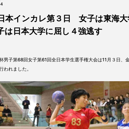
04
日本インカレ第３日 女子は東海大
子は日本大学に屈し４強逃す
男子第68回女子第61回全日本学生選手権大会は11月３日、
行われました。