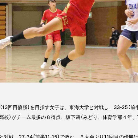
3回目優勝）を目指す女子は、東海大学と対戦し、33‐25（前半1
高校）がチーム最多の８得点、坂下碧（みどり、体育学部４年、
戦。27‐34（前半11‐15）で敗れ、６大会ぶり11回目の優