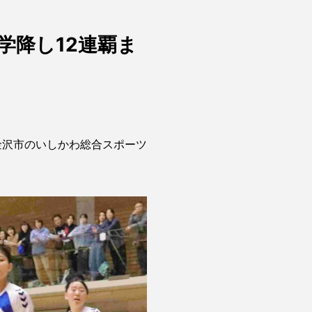
学降し12連覇ま
金沢市のいしかわ総合スポーツ