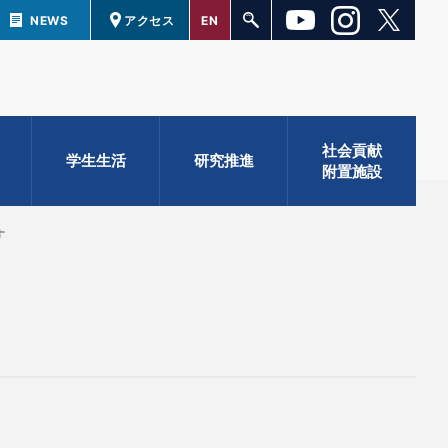
NEWS
アクセス
EN
社会貢献
学生生活
研究推進
附置施設
す