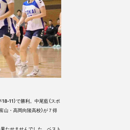
8‐11）で勝利。中尾藍（スポ
富山・高岡向陵高校）が７得
勝は果たせませんでした。ベスト