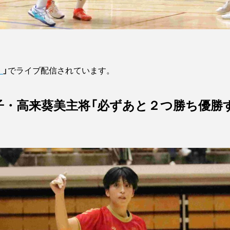
！
」でライブ配信されています。
子・高来葵美主将「必ずあと２つ勝ち優勝