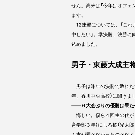
せん。高来は「今年はオフェ
ます。
12連覇については、「これ
中したい」。準決勝、決勝に
込めました。
男子・東藤大成主
男子は昨年の決勝で敗れた雪
年、香川中央高校）に聞きま
――６大会ぶりの優勝は果た
悔しい。僕ら４回生の代がも
育学部３年）にしろ橘（光太
１本が届かなかったのかなと