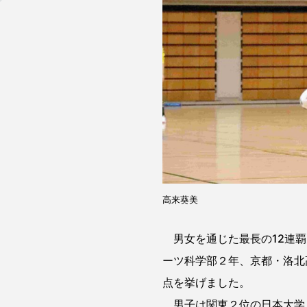
高来葵美
男女を通じた最長の12連覇（1
ーツ科学部２年、京都・洛北
点を挙げました。
男子は関東２位の日本大学と対