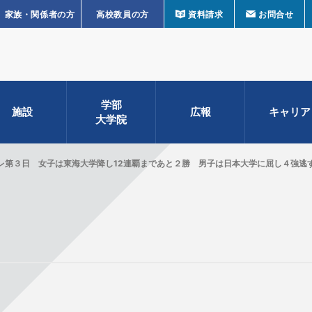
家族・関係者の方
高校教員の方
資料請求
お問合せ
学部
施設
広報
キャリア
大学院
レ第３日 女子は東海大学降し12連覇まであと２勝 男子は日本大学に屈し４強逃