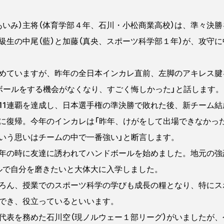
いみ）主将（体育学部４年、石川・小松商業高校）は、準々決勝
級生の中尾（藍）と加藤（真央、スポーツ科学部１年）が、攻守
めていますが、昨年の全日本インカレ直前、左脚のアキレス腱
ボールをする機会がなくなり、すごく悔しかった」と話します。
1連覇を達成し、日本選手権の準決勝で敗れた後、新チーム結
に復帰。今年のインカレは「昨年、けがをして出場できなかっ
いう思いはチームの中で一番強い」と断言します。
の時に友達に誘われてハンドボールを始めました。地元の強
ルで自分を磨きたいと大体大に入学しました。
ろん、授業でのスポーツ科学の学びも成長の糧となり、特にス
でき、役立っているといいます。
表を務めた石川空（現ノルウェー１部リーグ）がいましたが、