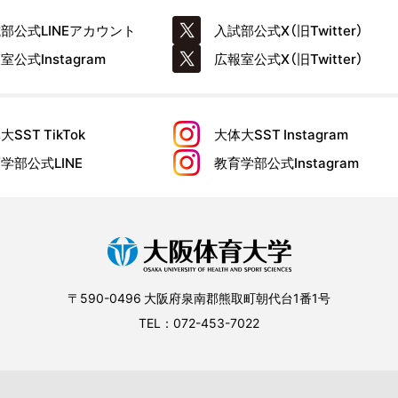
試部公式
LINEアカウント
入試部公式
X（旧Twitter）
報室公式
Instagram
広報室公式
X（旧Twitter）
大SST
TikTok
大体大SST
Instagram
育学部公式
LINE
教育学部公式
Instagram
〒590-0496 大阪府泉南郡熊取町朝代台1番1号
TEL：072-453-7022