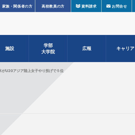
家族・関係者の方
高校教員の方
資料請求
お問合せ
学部
施設
広報
キャリア
大学院
木がU20アジア陸上女子やり投げで５位