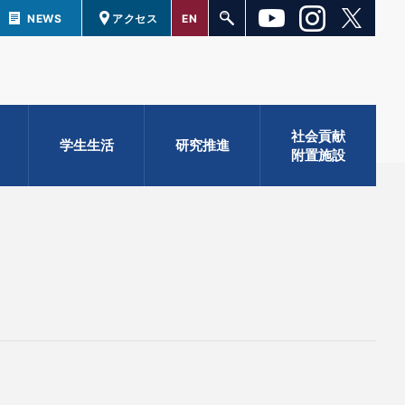
NEWS
アクセス
EN
社会貢献
学生生活
研究推進
附置施設