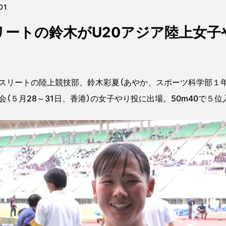
01
スリートの鈴木がU20アジア陸上女
スリートの陸上競技部、鈴木彩夏（あやか、スポーツ科学部１
会（５月28～31日、香港）の女子やり投に出場。50m40で５