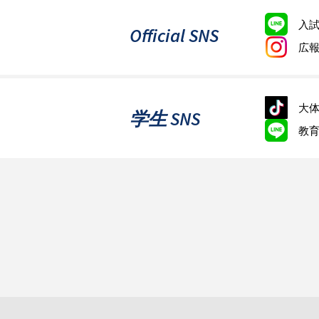
入
Official SNS
広
大体
学生 SNS
教