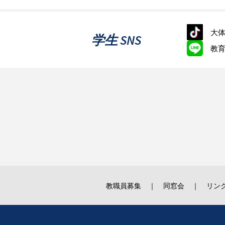
大体
学生 SNS
教
教職員募集
同窓会
リン