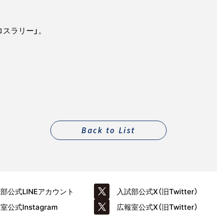
ロスラリー」。
Back to List
試部公式
LINEアカウント
入試部公式
X（旧Twitter）
報室公式
Instagram
広報室公式
X（旧Twitter）