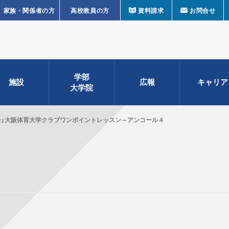
家族・関係者の方
高校教員の方
資料請求
お問合せ
学部
施設
広報
キャリア
大学院
ー」大阪体育大学クラブワンポイントレッスン～アンコール４