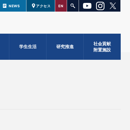
NEWS
アクセス
EN
社会貢献
学生生活
研究推進
附置施設