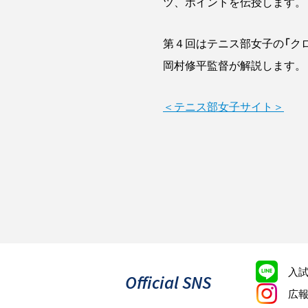
ツ、ポイントを伝授します。
第４回はテニス部女子の「ク
岡村修平監督が解説します。
＜テニス部女子サイト＞
入
Official SNS
広