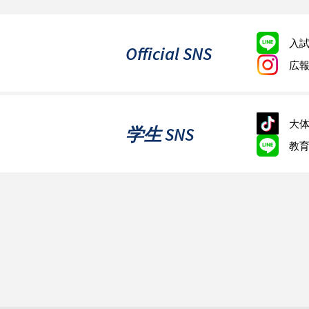
入
Official SNS
広
大体
学生 SNS
教