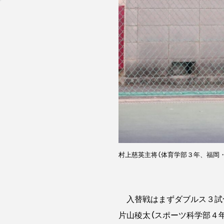
村上慈英主将（体育学部３年、福岡
入替戦はまずダブルス３試
片山稜太（スポーツ科学部４