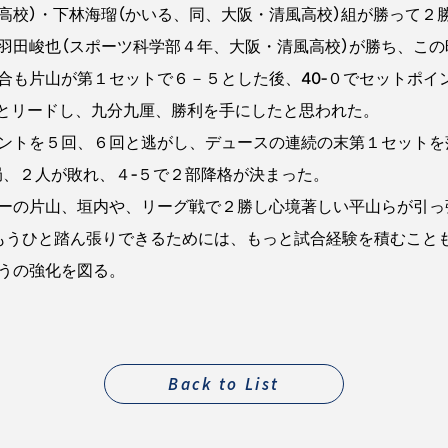
高校）・下林海瑠（かいる、同、大阪・清風高校）組が勝って２
、羽田峻也（スポーツ科学部４年、大阪・清風高校）が勝ち、この
合も片山が第１セットで６－５とした後、40‐０でセットポイ
２とリードし、九分九厘、勝利を手にしたと思われた。
ントを５回、６回と逃がし、デュースの連続の末第１セットを
局、２人が敗れ、４‐５で２部降格が決まった。
ーの片山、垣内や、リーグ戦で２勝し心境著しい平山らが引っ
もうひと踏ん張りできるためには、もっと試合経験を積むこと
うの強化を図る。
Back to List