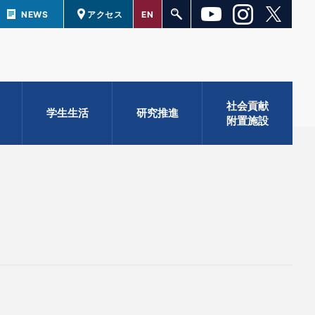
NEWS
アクセス
EN
社会貢献
学生生活
研究推進
附置施設