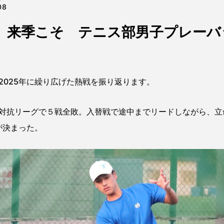
08
、来季こそ テニス部男子プレーバッ
025年に繰り広げた熱戦を振り返ります。
抗リーグで５戦全敗。入替戦で途中までリードしながら、立
が決まった。