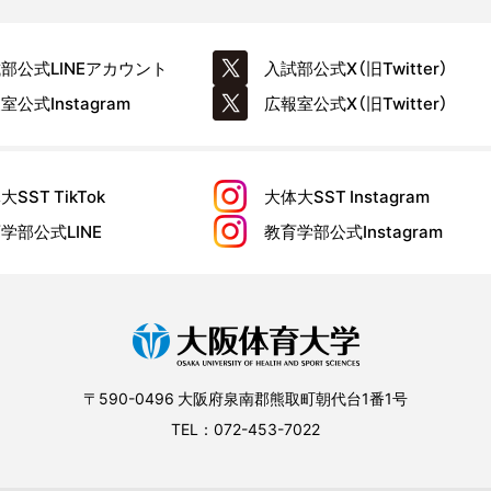
試部公式
LINEアカウント
入試部公式
X（旧Twitter）
報室公式
Instagram
広報室公式
X（旧Twitter）
大SST
TikTok
大体大SST
Instagram
育学部公式
LINE
教育学部公式
Instagram
〒590-0496 大阪府泉南郡熊取町朝代台1番1号
TEL：072-453-7022