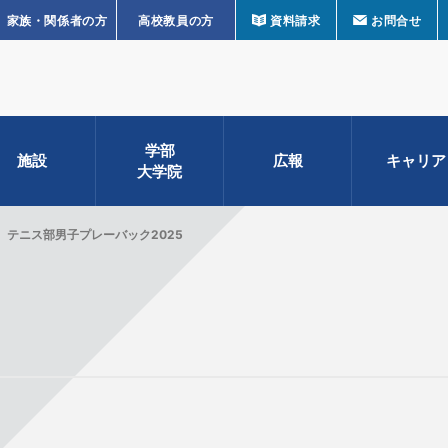
家族・関係者の方
高校教員の方
資料請求
お問合せ
学部
施設
広報
キャリア
大学院
テニス部男子プレーバック2025