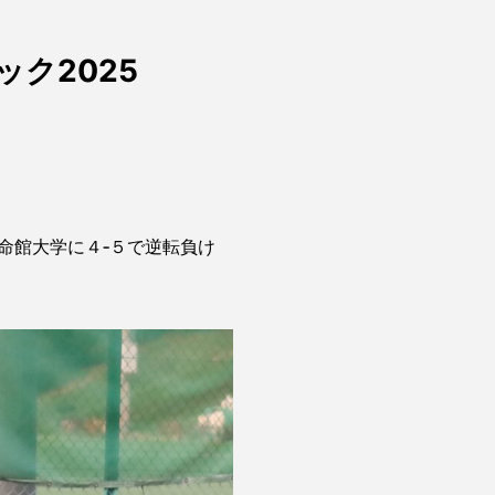
ク2025
命館大学に４‐５で逆転負け