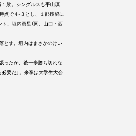
勝１敗。シングルスも平山凜
時点で４‐３とし、１部残留に
ント、垣内勇星（同、山口・西
落とす。垣内はまさかのけい
張ったが、後一歩勝ち切れな
も必要だ」。来季は大学生大会