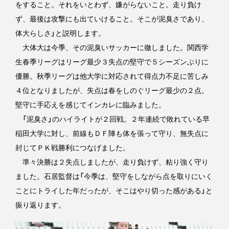
をすること。それをいとわず、嫌がらないこと。走り負け
ず、最後は攻撃にも出ていけること。そこが泥臭さであり、
体大らしさ」と説明します。
大体大は今季、その泥臭いサッカーに徹しました。関西学
生春季リーグはリーグ最少３失点の堅守で５シーズンぶりに
優勝。秋季リーグは他大学に対応されて得点力不足に苦しみ
４位となりましたが、失点は春をしのぐリーグ最少の２点。
堅守に手応えを感じてインカレに臨みました。
「泥臭さ」のハイライトが２回戦。２年連続で敗れている早
稲田大学に対し、前線もＤＦ陣も体を張って守り、無失点に
封じてＰＫ戦勝利につなげました。
準々決勝は２失点しましたが、走り負けず、粘り強く守り
ました。石居監督は「今季は、堅守をしながら点を取りにいく
ことにトライした年だったが、そこはやり切った感がある」と
振り返ります。