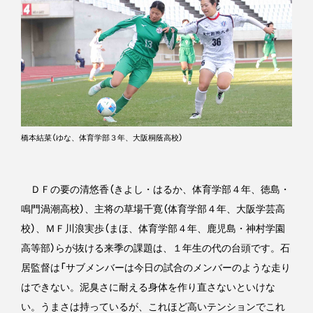
橋本結菜（ゆな、体育学部３年、大阪桐蔭高校）
ＤＦの要の清悠香（きよし・はるか、体育学部４年、徳島・
鳴門渦潮高校）、主将の草場千寛（体育学部４年、大阪学芸高
校）、ＭＦ川浪実歩（まほ、体育学部４年、鹿児島・神村学園
高等部）らが抜ける来季の課題は、１年生の代の台頭です。石
居監督は「サブメンバーは今日の試合のメンバーのような走り
はできない。泥臭さに耐える身体を作り直さないといけな
い。うまさは持っているが、これほど高いテンションでこれ