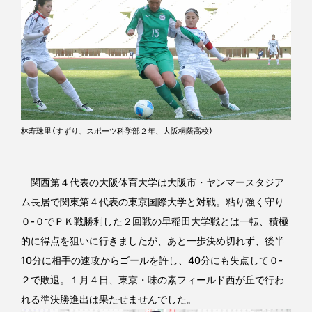
林寿珠里（すずり、スポーツ科学部２年、大阪桐蔭高校）
関西第４代表の大阪体育大学は大阪市・ヤンマースタジア
ム長居で関東第４代表の東京国際大学と対戦。粘り強く守り
０‐０でＰＫ戦勝利した２回戦の早稲田大学戦とは一転、積極
的に得点を狙いに行きましたが、あと一歩決め切れず、後半
10分に相手の速攻からゴールを許し、40分にも失点して０‐
２で敗退。１月４日、東京・味の素フィールド西が丘で行わ
れる準決勝進出は果たせませんでした。