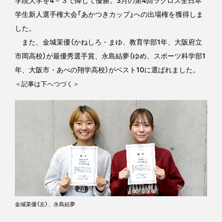
学院大学を4－３で降して優勝。3月の第4回ラクロス全日本
学生新人選手権大会「あかつきカップ」への出場権を獲得しま
した。
また、金城茉優（かねしろ・まゆ、教育学部1年、大阪府立
市岡高校）が最優秀選手賞、永島結夢（ゆめ、スポーツ科学部1
年、大阪市・あべの翔学高校）がベスト10に選ばれました。
＜記事は下へつづく＞
金城茉優（左）、永島結夢