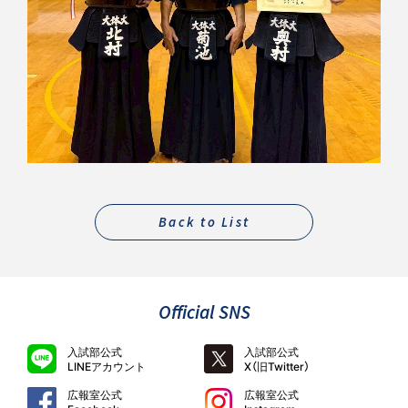
Back to List
Official SNS
入試部公式
入試部公式
LINEアカウント
X（旧Twitter）
広報室公式
広報室公式