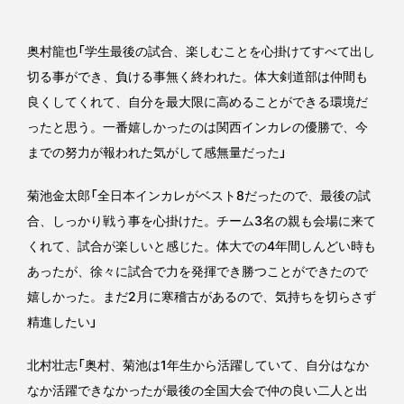
奥村龍也「学生最後の試合、楽しむことを心掛けてすべて出し
切る事ができ、負ける事無く終われた。体大剣道部は仲間も
良くしてくれて、自分を最大限に高めることができる環境だ
ったと思う。一番嬉しかったのは関西インカレの優勝で、今
までの努力が報われた気がして感無量だった」
菊池金太郎「全日本インカレがベスト8だったので、最後の試
合、しっかり戦う事を心掛けた。チーム3名の親も会場に来て
くれて、試合が楽しいと感じた。体大での4年間しんどい時も
あったが、徐々に試合で力を発揮でき勝つことができたので
嬉しかった。まだ2月に寒稽古があるので、気持ちを切らさず
精進したい」
北村壮志「奥村、菊池は1年生から活躍していて、自分はなか
なか活躍できなかったが最後の全国大会で仲の良い二人と出