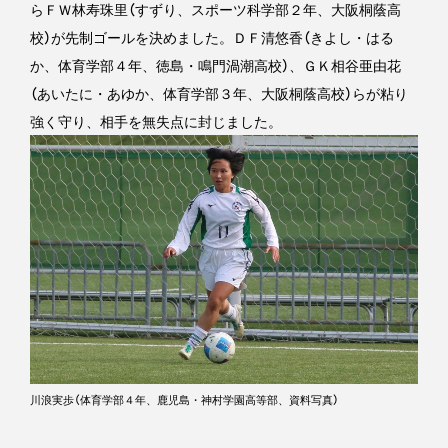
らＦＷ林寿珠里（すずり、スポーツ科学部２年、大阪桐蔭高
校）が先制ゴールを決めました。ＤＦ清悠香（きよし・はる
か、体育学部４年、徳島・鳴門渦潮高校）、ＧＫ相谷亜由花
（あいたに・あゆか、体育学部３年、大阪桐蔭高校）らが粘り
強く守り、相手を無失点に封じました。
川浪実歩（体育学部４年、鹿児島・神村学園高等部、資料写真）