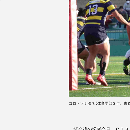
コロ・ソナタネ（体育学部３年、青
試合後の記者会見。ＣＴＢ・