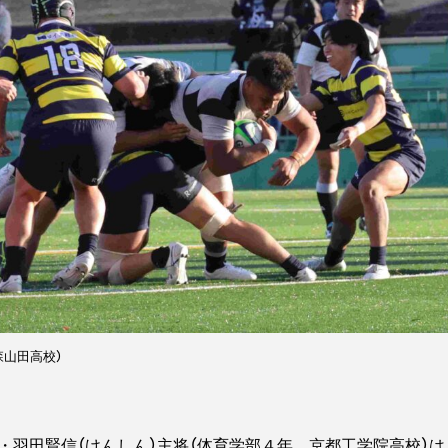
森山田高校）
羽田賢信（けんしん）主将（体育学部４年、京都工学院高校）は