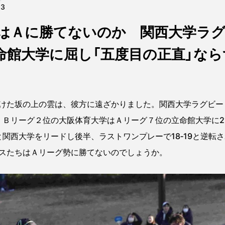
13
はＡに勝てないのか 関西大学ラグ
命館大学に屈し「五度目の正直」なら
た坂の上の雲は、彼方に遠ざかりました。関西大学ラグビーリー
Ｂリーグ２位の大阪体育大学はＡリーグ７位の立命館大学に21‐5
と関西大学をリードし後半、ラストワンプレーで18‐19と逆転さ
スたちはＡリーグ勢に勝てないのでしょうか。