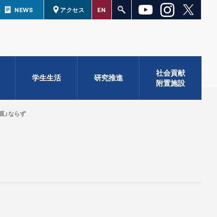
NEWS
アクセス
EN
社会貢献
学生生活
研究推進
附置施設
直」ならず