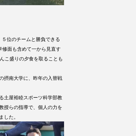
。５位のチームと勝負できる
学修面も含めて一から見直す
てんこ盛りの夕食を取ることも
の摂南大学に、昨年の入替戦
る土屋裕睦スポーツ科学部教
教授らの指導で、個人の力を
ました。