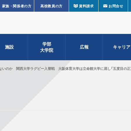
家族・関係者の方
高校教員の方
資料請求
お問合せ
学部
施設
広報
キャリア
大学院
ないのか 関西大学ラグビー入替戦 大阪体育大学は立命館大学に屈し「五度目の正