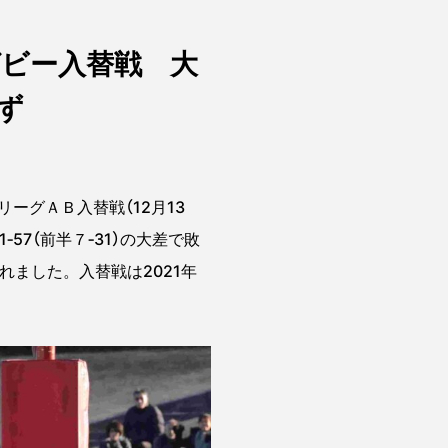
ビー入替戦 大
ず
グＡＢ入替戦（12月13
7（前半７‐31）の大差で敗
れました。入替戦は2021年