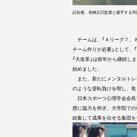
試合後、長崎正巳監督と握手する羽
チームは、「Ａリーグ７、８
チーム作りが必要」として、
「大改革」は前年から継続し
始めました。
また、新たにメンタルトレ
のような逆転負けを喫し、焦
日本スポーツ心理学会会長
授に協力を仰ぎ、大学院での
結集して成果を出せる集団を