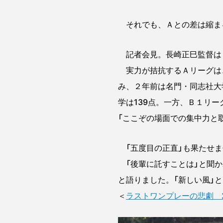
それでも、Ａとの差は縮ま
記者会見。長崎正巳監督は「
実力が拮抗するＡリーグは、
み、２年前は名門・同志社大
学は139点。一方、Ｂ１リ
「ここぞの場面での集中力と
「五度目の正直」も果たせま
「後輩に託すことは」と聞か
と語りました。「新しい風」
＜
ラストワンプレーの悲劇 2