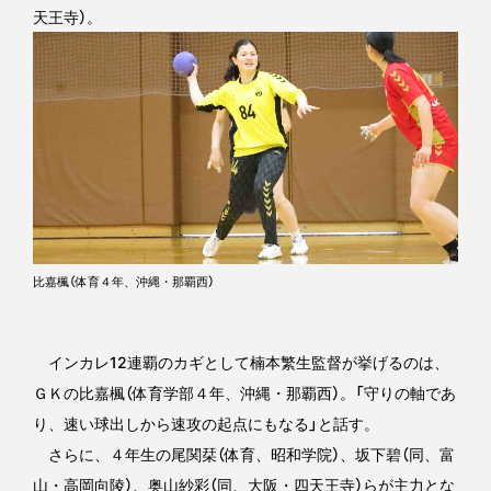
天王寺）。
比嘉楓（体育４年、沖縄・那覇西）
インカレ12連覇のカギとして楠本繁生監督が挙げるのは、
ＧＫの比嘉楓（体育学部４年、沖縄・那覇西）。「守りの軸であ
り、速い球出しから速攻の起点にもなる」と話す。
さらに、４年生の尾関栞（体育、昭和学院）、坂下碧（同、富
山・高岡向陵）、奥山紗彩（同、大阪・四天王寺）らが主力とな