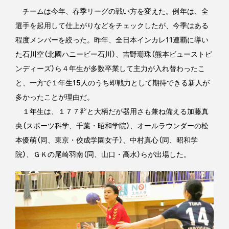
チームは今年、春季リーグの戦い方を変えた。例年は、全
選手を起用して仕上がりなどをチェックしたが、今季はある
程度メンバーを絞った。昨年、全日本インカレ11連覇に導い
た石川空（北國ハニービー石川）、吉野珊珠（熊本ビューストピ
ンディーズ）ら４年生が多数卒業して主力が入れ替わったこ
と、一方で１年生15人のうち即戦力として期待できる新人が
多かったことが理由だ。
１年生は、１７７㌢と大柄だが器用さも兼ね備える加藤真
央（スポーツ科学、千葉・昭和学院）、オールラウンダーの松
本優萌（同、東京・佼成学園女子）、中村真心（同、昭和学
院）、ＧＫの尾崎羽南（同、山口・高水）らが出場した。