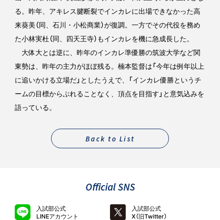
る。昨年、アキレス腱断裂でインカレに出場できなかった高
来葵美（同、石川・小松商業）が復調。一方でその代役を務め
た小林実杜（同、四天王寺）もインカレを機に急成長した。
大体大とは逆に、昨年のインカレ準優勝の筑波大学など関
東勢は、昨年の主力がほぼ残る。楠本監督は「今年は例年以上
に追いかける立場だ」としたうえで、「インカレ優勝というチ
ームの目標からぶれることなく、頂点を目指す」と意気込みを
語っている。
Back to List
Official SNS
入試部公式
入試部公式
LINEアカウント
X（旧Twitter）