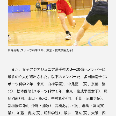
川﨑美羽（スポーツ科学２年、東京・佼成学園女子）
また、女子アジアジュニア選手権のU―20強化メンバーに
最多の９人が選出された。以下のメンバーだ。多田陽南子（ス
ポーツ科学２年、東京・白梅学園）、中尾藍 （同、京都・洛
北）、松本優萌（スポーツ科学１年、東京・佼成学園女子）、尾
崎羽南（同、山口・高水）、中村真心（同、千葉・昭和学院）、
新垣陽咲（同、沖縄・浦添）、高橋あおい（同、群馬・富岡実
業）、加藤 真央（同、昭和学院）、坂井 優奈（同、大阪・四