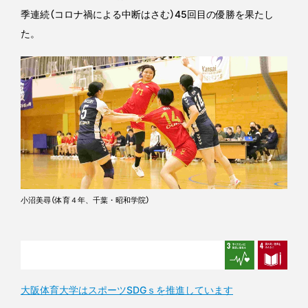
季連続（コロナ禍による中断はさむ）45回目の優勝を果たし
た。
小沼美尋（体育４年、千葉・昭和学院）
大阪体育大学はスポーツSDGｓを推進しています