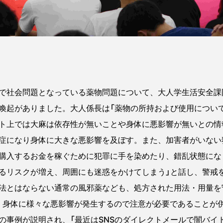
で社会問題となっている薬物問題について、大人学生活安全課
喚起がありました。大人係長は「薬物の所持および使用につい
ト上では大麻は依存性が無いことや身体に悪影響が無いとの情
症になり身体に大きな悪影響を及ぼす。また、加害者がいない
購入するお金を稼ぐために犯罪に手を染めたり、錯乱状態にな
るリスクが増え、周囲にも迷惑をかけてしまう」と話し、警戒
とはならない通常の風邪薬なども、処方された用法・用量を
、身体に様々な悪影響が発生するので注意が必要であることが
事例が説明され、「最近はSNSのダイレクトメールで闇バイ