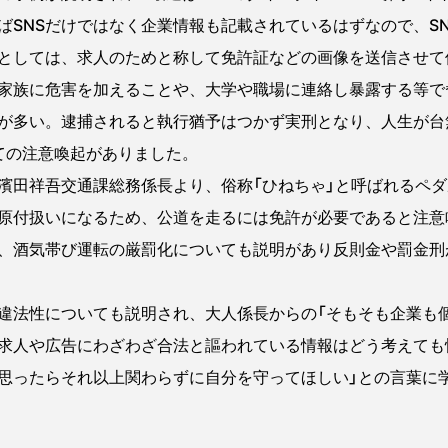
ばSNSだけではなく企業情報も記載されているはずなので、S
としては、求人のためと称して免許証などの画像を送信させて
家族に危害を加えることや、大学や職場に連絡し暴露する等で
が多い。逮捕されると執行猶予はつかず実刑となり、人生が台
ての注意喚起がありました。
濱田祥吾交通課総務係長より、俗称「ひねちゃ」と呼ばれるペ
原付扱いになるため、公道を走るには免許が必要であると注意喚
、酒気帯び運転の厳罰化についても説明があり反則金や罰金刑
法性についても説明され、大人係長からの「そもそも企業も
求人や広告にわざわざ合法と謳われている情報はどう考えても
思ったらそれ以上関わらずに自分を守ってほしい」との言葉に