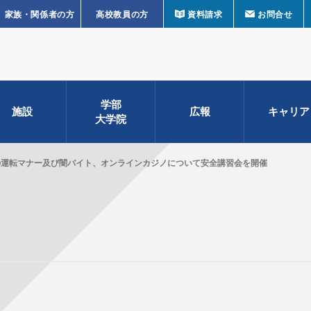
家族・関係者の方
高校教員の方
資料請求
お問合せ
学部
施設
広報
キャリア
大学院
の運転マナー及び闇バイト、オンラインカジノについて安全講習会を開催