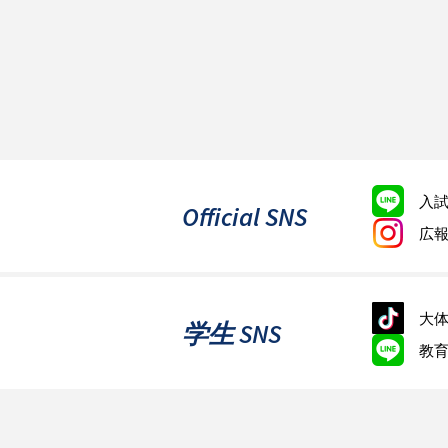
入
Official SNS
広
大体
学生 SNS
教