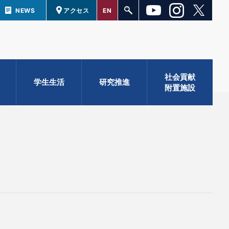
NEWS
アクセス
EN
社会貢献
学生生活
研究推進
附置施設