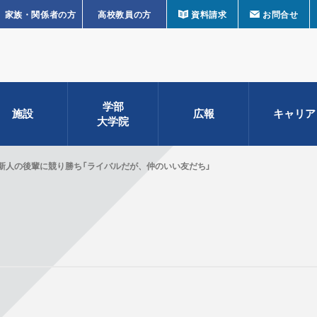
家族・関係者の方
高校教員の方
資料請求
お問合せ
学部
施設
広報
キャリア
大学院
新人の後輩に競り勝ち「ライバルだが、仲のいい友だち」