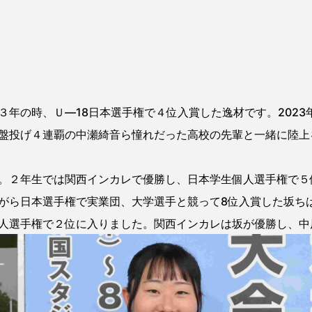
年の時、Ｕ―18日本選手権で４位入賞した逸材です。2023
盤投げ４連覇の中瀬綺音ら憧れだった高校の先輩と一緒に陸上
。２年生では関西インカレで優勝し、日本学生個人選手権で５
がら日本選手権で実業団、大学選手と競って8位入賞した坂ちは
人選手権で２位に入りました。関西インカレは坂が優勝し、中