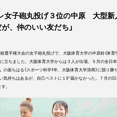
レ女子砲丸投げ３位の中原 大型新
だが、仲のいい友だち」
校選手権大会の女子砲丸投げで、大阪体育大学の中原鈴（体育
彰台に立ちました。大阪体育大学からは３人が出場。５月の全日
〟の坂ちはる（スポーツ科学1年、大阪体育大学浪商）に競り勝
い気持ちはあるが、自己ベストに１㌢届かなかった。７月の日
ます。