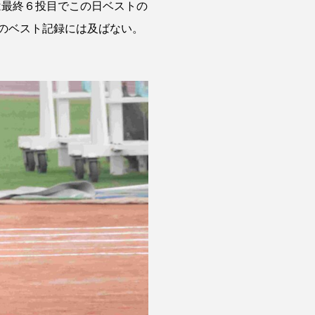
は最終６投目でこの日ベストの
んのベスト記録には及ばない。