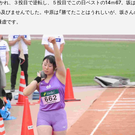
れ、３投目で逆転し、５投目でこの日ベストの14ｍ67。坂
４㎝及びませんでした。中原は「勝てたことはうれしいが、坂さ
謙虚です。