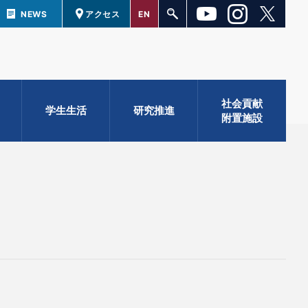
NEWS
アクセス
EN
社会貢献
学生生活
研究推進
附置施設