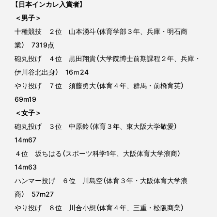
【日本インカレ入賞者】
＜男子＞
十種競技 ２位 山本湧斗（体育学部３年、兵庫・明石商
業） 7319点
砲丸投げ ４位 黒田翔貴（大学院博士前期課程２年、兵庫・
伊川谷北出身） 16ｍ24
やり投げ ７位 須藤勇大（体育４年、群馬・前橋育英）
69m19
＜女子＞
砲丸投げ ３位 中原鈴（体育３年、東大阪大学敬愛）
14m67
４位 坂ちはる（スポーツ科学1年、大阪体育大学浪商）
14m63
ハンマー投げ ６位 川島空（体育３年・大阪体育大学浪
商） 57m27
やり投げ ８位 川合小想（体育４年、三重・松阪商業）