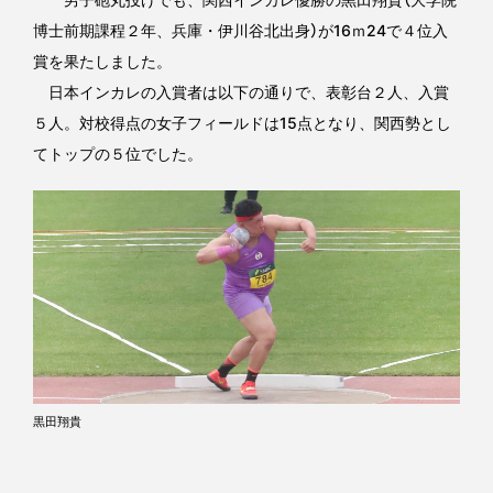
博士前期課程２年、兵庫・伊川谷北出身）が16ｍ24で４位入
賞を果たしました。
日本インカレの入賞者は以下の通りで、表彰台２人、入賞
５人。対校得点の女子フィールドは15点となり、関西勢とし
てトップの５位でした。
黒田翔貴