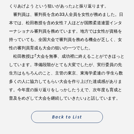
くりあげよう という狙いがあった」と振り返ります。
審判員は、審判長を含め33人全員を女性が務めました。日
本では、松田教授を含め女性７人ほどが国際柔道連盟インタ
ーナショナル審判員を務めています。地方では女性が資格を
持っていても、全国大会で審判員を務める機会が乏しく、女
性の審判員育成も大会の狙いの一つでした。
松田教授は「大会を無事、成功裡に終えることができほっと
しています。準備段階がとても大変でしたが、実行委員の先
生方はもちろんのこと、主管の東京、東海学柔連の 学生ら数
多くの人に協力してもらい大会を作り上げた達成感がありま
す。今年度の振り返りをしっかしたうえで、次年度も育成と
普及をめざして大会を継続していきたい」と話しています。
Back to List