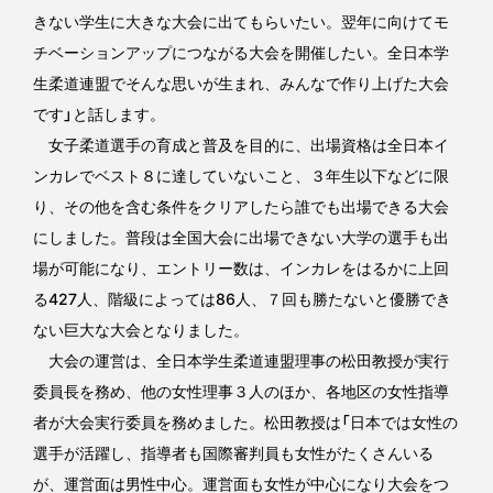
きない学生に大きな大会に出てもらいたい。翌年に向けてモ
チベーションアップにつながる大会を開催したい。全日本学
生柔道連盟でそんな思いが生まれ、みんなで作り上げた大会
です」と話します。
女子柔道選手の育成と普及を目的に、出場資格は全日本イ
ンカレでベスト８に達していないこと、３年生以下などに限
り、その他を含む条件をクリアしたら誰でも出場できる大会
にしました。普段は全国大会に出場できない大学の選手も出
場が可能になり、エントリー数は、インカレをはるかに上回
る427人、階級によっては86人、７回も勝たないと優勝でき
ない巨大な大会となりました。
大会の運営は、全日本学生柔道連盟理事の松田教授が実行
委員長を務め、他の女性理事３人のほか、各地区の女性指導
者が大会実行委員を務めました。松田教授は「日本では女性の
選手が活躍し、指導者も国際審判員も女性がたくさんいる
が、運営面は男性中心。運営面も女性が中心になり大会をつ