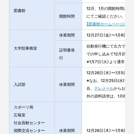
12月、1月の開館時間に
図書館
開館時間
にてご確認ください。
【図書館ホームページはこ
休業期間
12月27日（金）〜1月6日（月
自動発行機にて出力できない
大学院事務室
証明書発
での申し込みで12月25日
行
※1月7日（火）より通常通り
12月26日（木）〜1月5日（日
※なお、12月25日(水)1
入試部
休業期間
合、
テレメール
からお申し
外の資料請求は、1月6日（
スポーツ局
広報室
社会貢献センター
国際交流センター
休業期間
12月26日（木）〜1月6日（月