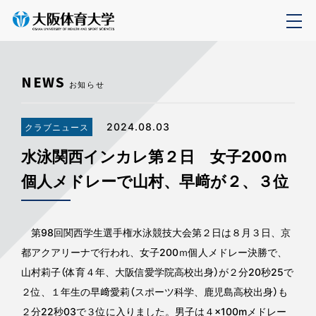
NEWS
お知らせ
2024.08.03
クラブニュース
水泳関西インカレ第２日 女子200ｍ
個人メドレーで山村、早﨑が２、３位
第98回関西学生選手権水泳競技大会第２日は８月３日、京
都アクアリーナで行われ、女子200ｍ個人メドレー決勝で、
山村莉子（体育４年、大阪信愛学院高校出身）が２分20秒25で
２位、１年生の早﨑愛莉（スポーツ科学、鹿児島高校出身）も
２分22秒03で３位に入りました。男子は４×100mメドレー