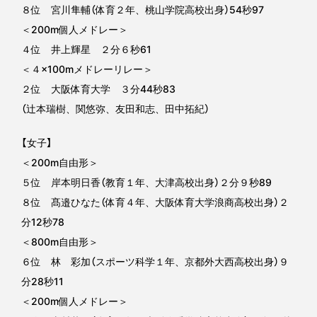
８位 宮川隼輔（体育２年、桃山学院高校出身）54秒97
＜200m個人メドレー＞
４位 井上輝星 ２分６秒61
＜４×100mメドレーリレー＞
２位 大阪体育大学 ３分44秒83
（辻本瑞樹、関悠弥、友田和志、田中拓紀）
【女子】
＜200m自由形＞
５位 岸本明日香（教育１年、大津高校出身）２分９秒89
８位 髙邉ひなた（体育４年、大阪体育大学浪商高校出身）２
分12秒78
＜800m自由形＞
６位 林 彩加（スポーツ科学１年、京都外大西高校出身）９
分28秒11
＜200m個人メドレー＞