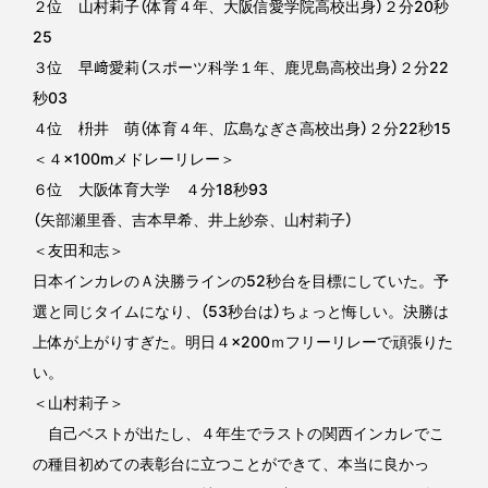
２位 山村莉子（体育４年、大阪信愛学院高校出身）２分20秒
25
３位 早﨑愛莉（スポーツ科学１年、鹿児島高校出身）２分22
秒03
４位 枡井 萌（体育４年、広島なぎさ高校出身）２分22秒15
＜４×100mメドレーリレー＞
６位 大阪体育大学 ４分18秒93
（矢部瀬里香、吉本早希、井上紗奈、山村莉子）
＜友田和志＞
日本インカレのＡ決勝ラインの52秒台を目標にしていた。予
選と同じタイムになり、（53秒台は）ちょっと悔しい。決勝は
上体が上がりすぎた。明日４×200ｍフリーリレーで頑張りた
い。
＜山村莉子＞
自己ベストが出たし、４年生でラストの関西インカレでこ
の種目初めての表彰台に立つことができて、本当に良かっ