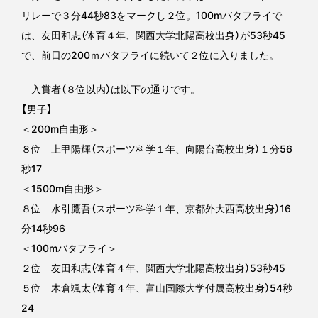
リレーで３分44秒83をマークし２位。100mバタフライで
は、友田和志（体育４年、関西大学北陽高校出身）が53秒45
で、前日の200ｍバタフライに続いて２位に入りました。
入賞者（８位以内）は以下の通りです。
【男子】
＜200m自由形＞
８位 上甲陽輝（スポーツ科学１年、向陽台高校出身）１分56
秒17
＜1500m自由形＞
８位 水引鷹吾（スポーツ科学１年、京都外大西高校出身）16
分14秒96
＜100mバタフライ＞
２位 友田和志（体育４年、関西大学北陽高校出身）53秒45
５位 木倉颯太（体育４年、富山国際大学付属高校出身）54秒
24