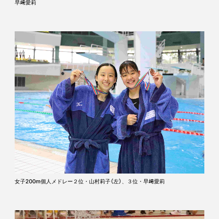
早﨑愛莉
女子200m個人メドレー２位・山村莉子（左）、３位・早﨑愛莉