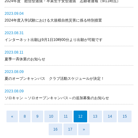
2024年度 総合型選抜・卒業生子女型選抜 志願者速報（9/11時点）
2023.09.04
2024年度入学試験における大規模自然災害に係る特別措置
2023.08.31
インターネット出願は9月1日10時00分より出願が可能です
2023.08.11
夏季一斉休業のお知らせ
2023.08.09
夏のオープンキャンパス クラブ活動スケジュールが決定！
2023.08.09
ソロキャン ～ソロオープンキャンパス～の追加募集のお知らせ
«
8
9
10
11
12
13
14
15
16
17
»