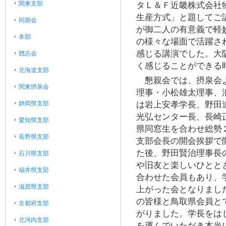
関東支部
タＬ＆Ｆ近畿株式会社
生産方式」と題してご
同期会
が御二人の有意義で軽
本部
の様々な場面で活躍さ
感じる講演でした。大
體志会
く感じることができる
北海道支部
懇親会では、摂泉会よ
関東摂泉会
理事・小松雄太理事、
静岡県支部
は岩上安孝学長、野田
光弘センター長、長崎
愛知県支部
県同窓生を合わせ総勢
長野県支部
支部会長の開会挨拶で
た後、野田賢治理事長
石川県支部
や旧友と楽しいひとと
福井県支部
合わせた会員もあり、
滋賀県支部
上がった会となりまし
の皆様と鳥取県会員と
京都府支部
がりました。学長をは
北河内支部
を運んでいただき本当