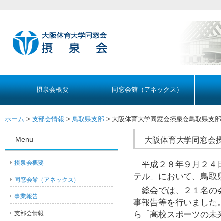
摂泉会概要
同窓会館（アネックス）
ホーム
>
支部会情報
>
鳥取県支部
> 大阪体育大学同窓会摂泉会鳥取県支
Menu
大阪体育大学同窓会
摂泉会概要
平成２８年９月２４日
テル」において、鳥取
同窓会館（アネックス）
総会では、２１名の会
事業報告
事報告等を行いました
支部会情報
ら「高校スポーツの未