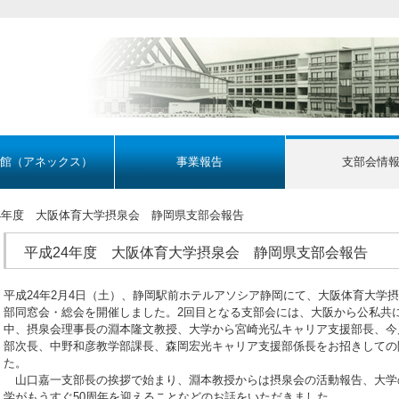
館（アネックス）
事業報告
支部会情
24年度 大阪体育大学摂泉会 静岡県支部会報告
平成24年度 大阪体育大学摂泉会 静岡県支部会報告
平成24年2月4日（土）、静岡駅前ホテルアソシア静岡にて、大阪体育大学
部同窓会・総会を開催しました。2回目となる支部会には、大阪から公私共
中、摂泉会理事長の淵本隆文教授、大学から宮崎光弘キャリア支援部長、今
部次長、中野和彦教学部課長、森岡宏光キャリア支援部係長をお招きしての
た。
山口嘉一支部長の挨拶で始まり、淵本教授からは摂泉会の活動報告、大学
学がもうすぐ50周年を迎えることなどのお話をいただきました。