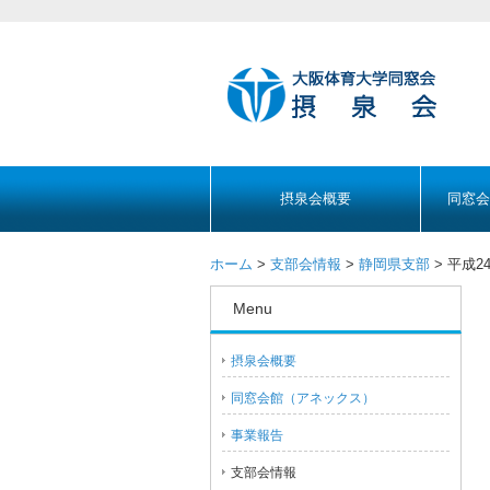
摂泉会概要
同窓会
ホーム
>
支部会情報
>
静岡県支部
> 平成
Menu
摂泉会概要
同窓会館（アネックス）
事業報告
支部会情報