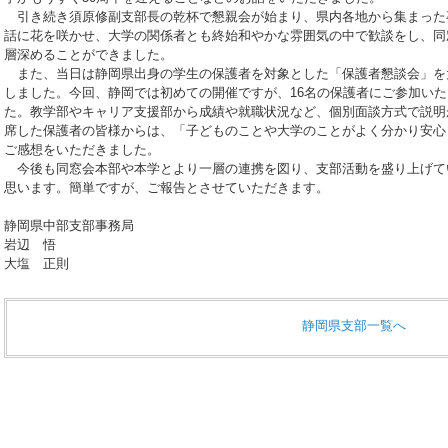
引き続き須原修副支部長の乾杯で懇親会が始まり、県内各地から集まった
話に花を咲かせ、大学の関係者とも終始和やかな雰囲気の中で歓談をし、同
層深めることができました。
また、当日は静岡県出身の学生の保護者を対象とした「保護者懇談会」を
しました。今回、静岡では初めての開催ですが、16名の保護者にご参加い
た。教学部やキャリア支援部から成績や就職状況など、個別面談方式で説明
席した保護者の皆様からは、「子どものことや大学のことがよく分かり安心
ご感想をいただきました。
今後も同窓会本部や本学とより一層の連携を図り、支部活動を盛り上げて
思います。簡単ですが、ご報告とさせていただきます。
静岡県中部支部事務局
岩辺 悟
大塩 正則
静岡県支部一覧へ