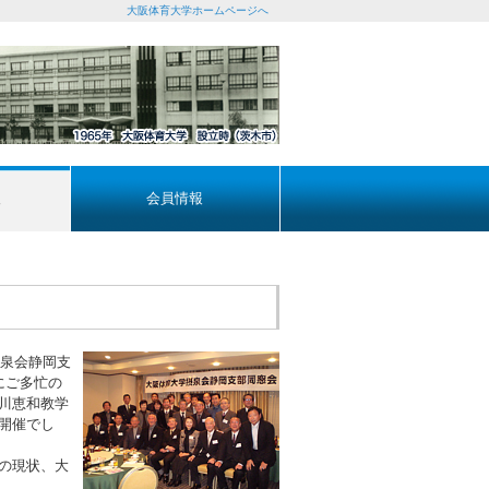
大阪体育大学ホームページへ
報
会員情報
摂泉会静岡支
にご多忙の
川恵和教学
開催でし
の現状、大