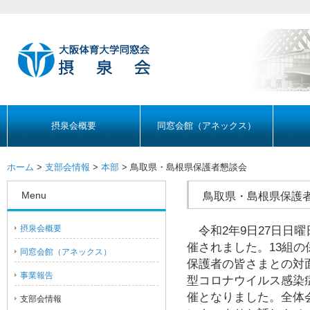
摂泉会概要
同窓会館（アネックス）
ホーム
>
支部会情報
>
本部
> 鳥取県・島根県保護者懇談会
Menu
鳥取県・島根県保護
摂泉会概要
令和2年9日27日日
催されました。13組
同窓会館（アネックス）
保護者の皆さまとの対
事業報告
型コロナウイルス感染
催となりました。全体
支部会情報