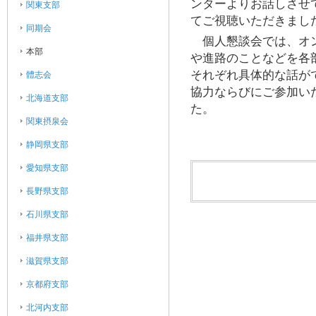
ンターよりお話しさせ
関東支部
てご視聴いただきまし
同期会
個人懇談会では、オン
本部
や進路のことなどを各
それぞれ具体的な話が
體志会
協力ならびにご参加い
北海道支部
た。
関東摂泉会
静岡県支部
愛知県支部
長野県支部
石川県支部
福井県支部
滋賀県支部
京都府支部
北河内支部