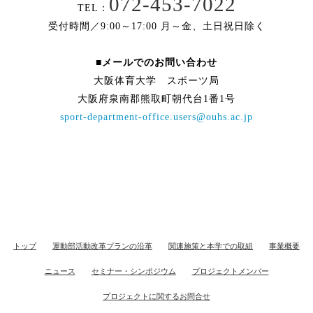
072-453-7022
TEL：
受付時間／9:00～17:00 月～金、土日祝日除く
■メールでのお問い合わせ
大阪体育大学 スポーツ局
大阪府泉南郡熊取町朝代台1番1号
sport-department-office.users@ouhs.ac.jp
トップ
運動部活動改革プランの沿革
関連施策と本学での取組
事業概要
ニュース
セミナー・シンポジウム
プロジェクトメンバー
プロジェクトに関するお問合せ