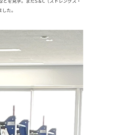
などを見学。またS＆C（ストレングス・
ました。