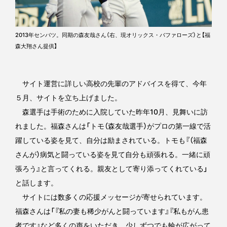
2013年センバツ。同期の森友哉さん（右、現オリックス・バファローズ）と【福
森大翔さん提供】
サイト運営に詳しい高校の先輩のアドバイスを得て、今年
５月、サイトを立ち上げました。
森選手は手術のために入院していた昨年10月、見舞いに訪
れました。福森さんは「トモ（森友哉選手）がプロの第一線で活
躍している姿を見て、自分は励まされている。トモも『（福森
さんが）病気と闘っている姿を見て自分も頑張れる。一緒に頑
張ろう』と言ってくれる。親友として寄り添ってくれている」
と話します。
サイトには数多くの応援メッセージが寄せられています。
福森さんは「『私の妻も稀少がんと闘っています』『私もがん患
者です』など多くの声をいただき、少しずつでも輪が広がって