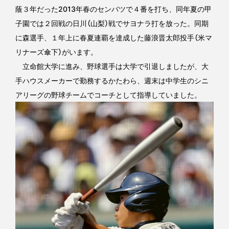
蔭３年だった2013年春のセンバツで４番を打ち、同年夏の甲
子園では２回戦の日川（山梨）戦でサヨナラ打を放った。同期
に森選手、１年上に春夏連覇を達成した藤浪晋太郎投手（米マ
リナーズ傘下）がいます。
立命館大学に進み、野球選手は大学で引退しましたが、大
手ハウスメーカーで勤務するかたわら、週末は中学生のシニ
アリーグの野球チームでコーチとして指導していました。