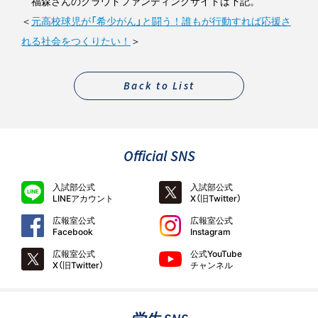
福森さんのクラウドファンディングサイトは下記。
＜
元高校球児が「希少がん」と闘う！誰もが行動すれば応援さ
れる社会をつくりたい！
＞
Back to List
Official SNS
入試部公式
入試部公式
LINEアカウント
X（旧Twitter）
広報室公式
広報室公式
Facebook
Instagram
広報室公式
公式YouTube
X（旧Twitter）
チャンネル