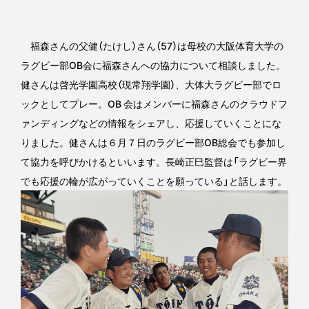
福森さんの父健（たけし）さん（57）は母校の大阪体育大学の
ラグビー部OB会に福森さんへの協力について相談しました。
健さんは啓光学園高校（現常翔学園）、大体大ラグビー部でロ
ックとしてプレー。OB 会はメンバーに福森さんのクラウドフ
ァンディングなどの情報をシェアし、応援していくことにな
りました。健さんは６月７日のラグビー部OB総会でも参加し
て協力を呼びかけるといいます。長崎正巳監督は「ラグビー界
でも応援の輪が広がっていくことを願っている」と話します。