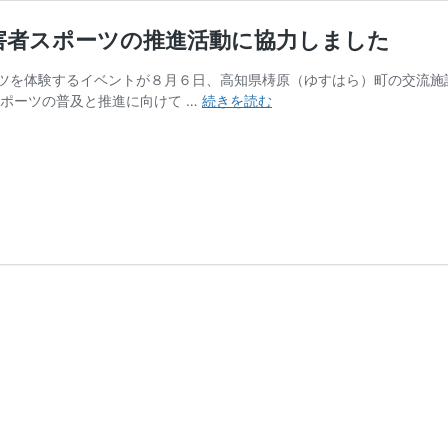
害者スポーツの推進活動に協力しました
を体験するイベントが８月６日、高知県梼原（ゆすはら）町の交流施
ア
スポーツの普及と推進に向けて …
続きを読む
ダ
プ
テ
ッ
ド・
ス
ポ
ー
ツ
部
が
高
知
県
で
障